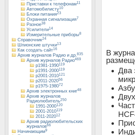
11
Приставки к телефонам
10
Автомобилисту
23
Блоки питания
7
Охранная сигнализация
38
Разное
14
Усилители
8
Измерительные приборы
24
Справочник
13
Шпионские штучки
16
Как создать сайт
В журна
835
Архив журналов Радио и др.
размещ
469
Архив журналов Радио
119
р1981-1990
Два 
119
р1991-2000
121
р2001-2010
микр
56
р2011-2020
72
р1975-1980
Азбу
48
Архив электронных книг
Двух
Архив журналов
250
Радиолюбитель
Част
120
1991-2000
119
2001-2010
HCF
12
2011-2020
Прис
Архив радиолюбительских
66
журналов
Инди
9
Начинающим