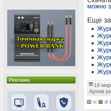
Скачать
можно 
Еще за
Жур
Журн
Жур
Журн
Жур
Журн
Журн
Реклама
18 мар
Архив р