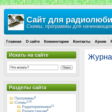
Сайт для радиолюби
Схемы, программы для начинающих 
Главная
О сайте
Комментарии
Контакты
Архив
Искать на сайте
Журна
Поиск
Разделы сайта
6
Программы
128
Схемы
11
Радиоприемники
6
Радиостанции