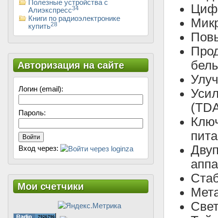
Полезные устройства с
Циф
34
Алиэкспресс
Книги по радиоэлектронике
Микр
28
купить
Пов
Прод
белы
Авторизация на сайте
Улуч
Логин (email):
Уси
(TDA
Пароль:
Ключ
пита
Войти
Дву
Вход через:
аппа
Стаб
Мои счетчики
Мета
Свет