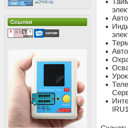
Тайм
элек
Авто
Ссылки
Инди
элек
Терм
Авто
Охра
Осва
Урок
Тел
Серв
Инт
IRU