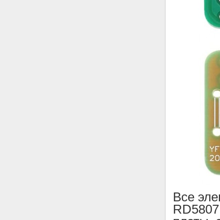
Все эл
RD5807F