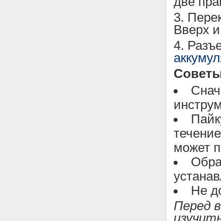
две пра
3. Пере
Вверх и
4. Раз
аккумул
Советы
Снач
инструм
Пайк
течение
может п
Обра
устанав
Не д
Перед 
изучить