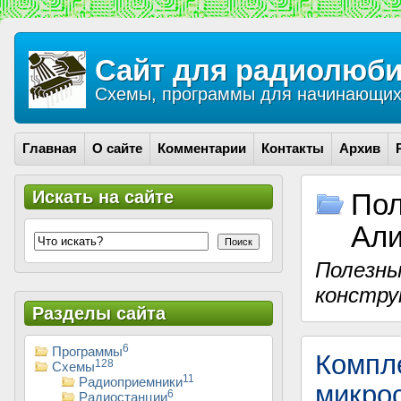
Сайт для радиолюби
Схемы, программы для начинающих 
Главная
О сайте
Комментарии
Контакты
Архив
Искать на сайте
Пол
Али
Поиск
Полезны
констру
Разделы сайта
6
Программы
Компл
128
Схемы
11
Радиоприемники
микро
6
Радиостанции