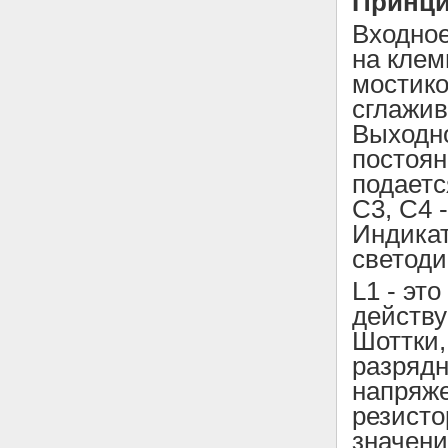
Принци
Входно
на клем
мостико
сглажив
Выходн
постоян
подаетс
C3, C4 
Индикат
светоди
L1 - эт
действу
Шоттки,
разрядн
напряж
резисто
значени