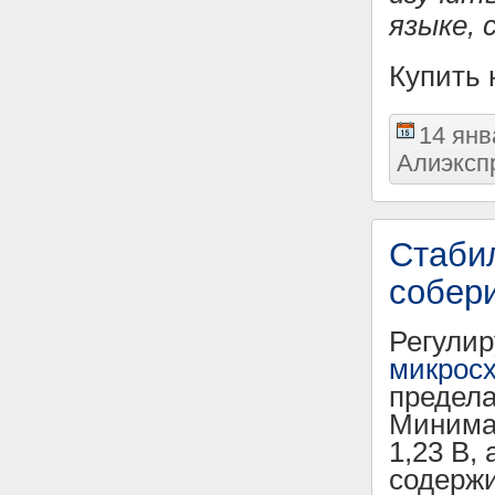
языке, 
Купить
14 янв
Алиэксп
Стаби
собер
Регулир
микрос
предела
Минима
1,23 В,
содержи