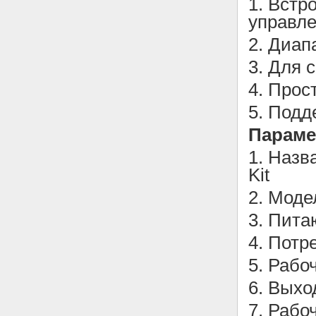
1. Встр
управл
2. Диап
3. Для 
4. Прос
5. Подд
Парам
1. Назв
Kit
2. Моде
3. Пита
4. Потр
5. Рабо
6. Выхо
7. Рабо