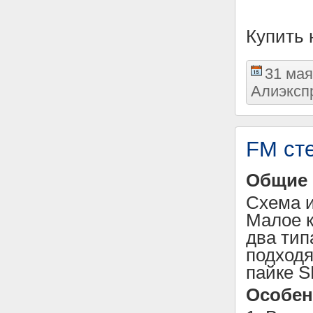
Купить 
31 мая
Алиэксп
FM ст
Общие 
Схема и
Малое к
два тип
подходя
пайке S
Особен