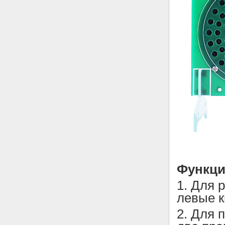
Функц
1. Для 
левые к
2. Для 