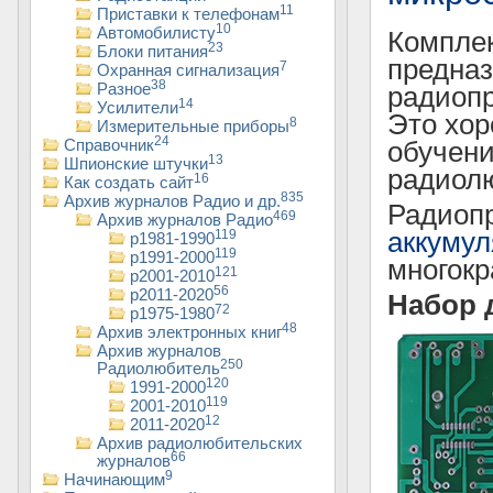
11
Приставки к телефонам
10
Автомобилисту
Компле
23
Блоки питания
предназ
7
Охранная сигнализация
38
Разное
радиопр
14
Усилители
Это хор
8
Измерительные приборы
24
Справочник
обучени
13
Шпионские штучки
радиол
16
Как создать сайт
835
Архив журналов Радио и др.
Радиопр
469
Архив журналов Радио
аккумул
119
р1981-1990
119
р1991-2000
многокр
121
р2001-2010
56
р2011-2020
Набор 
72
р1975-1980
48
Архив электронных книг
Архив журналов
250
Радиолюбитель
120
1991-2000
119
2001-2010
12
2011-2020
Архив радиолюбительских
66
журналов
9
Начинающим