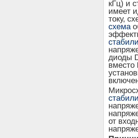
кГц) и 
имеет и
току, с
схема
о
эффекти
стабили
напряже
диоды D
вместо 
установ
включен
Микросх
стабили
напряже
напряже
от вход
напряже