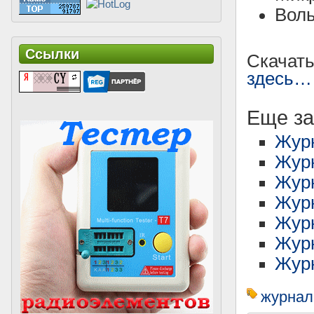
Воль
Ссылки
Скачат
здесь…
Еще за
Журн
Журн
Журн
Журн
Жур
Журн
Жур
журнал