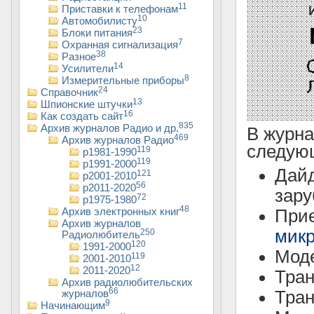
11
Приставки к телефонам
10
Автомобилисту
23
Блоки питания
7
Охранная сигнализация
38
Разное
14
Усилители
8
Измерительные приборы
24
Справочник
13
Шпионские штучки
16
Как создать сайт
835
Архив журналов Радио и др.
В журн
469
Архив журналов Радио
следующ
119
р1981-1990
119
р1991-2000
Дай
121
р2001-2010
56
р2011-2020
зару
72
р1975-1980
48
Архив электронных книг
Прие
Архив журналов
мик
250
Радиолюбитель
120
1991-2000
Моде
119
2001-2010
12
2011-2020
Тра
Архив радиолюбительских
66
Тра
журналов
9
Начинающим