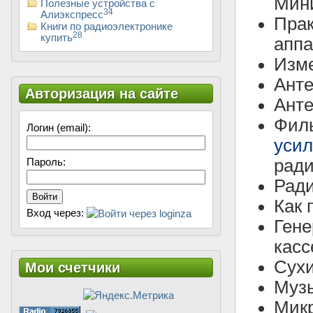
Мини
Полезные устройства с
34
Алиэкспресс
Прак
Книги по радиоэлектронике
28
купить
аппа
Изме
Анте
Авторизация на сайте
Анте
Филь
Логин (email):
усил
ради
Пароль:
Ради
Войти
Как 
Вход через:
Гене
касс
Сухи
Мои счетчики
Музы
Микр