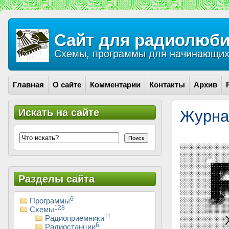
Сайт для радиолюби
Схемы, программы для начинающих 
Главная
О сайте
Комментарии
Контакты
Архив
Искать на сайте
Журна
Поиск
Разделы сайта
6
Программы
128
Схемы
11
Радиоприемники
6
Радиостанции