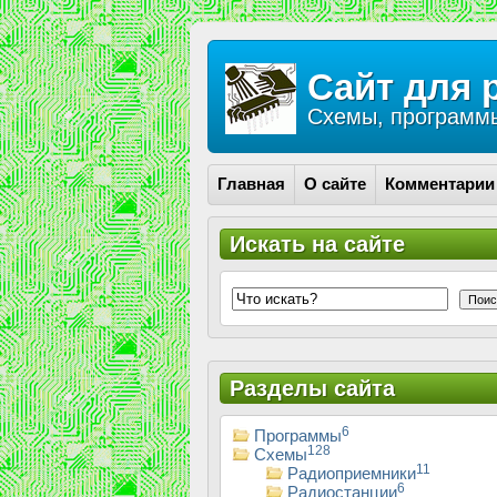
Сайт для 
Схемы, программы
Главная
О сайте
Комментарии
Искать на сайте
Поис
Разделы сайта
6
Программы
128
Схемы
11
Радиоприемники
6
Радиостанции