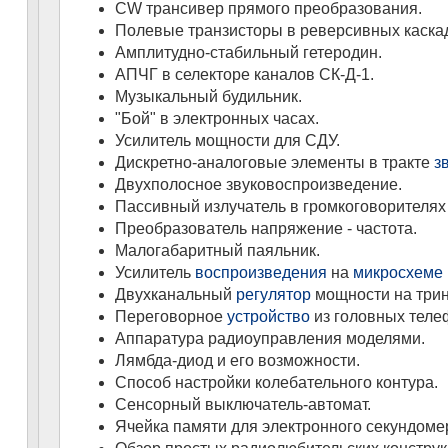
CW трансивер прямого преобразования.
Полевые транзисторы в реверсивных каска
Амплитудно-стабильный гетеродин.
АПЧГ в селекторе каналов СК-Д-1.
Музыкальный будильник.
"Бой" в электронных часах.
Усилитель мощности для СДУ.
Дискретно-аналоговые элементы в тракте
з
Двухполосное звуковоспроизведение.
Пассивный излучатель в громкоговорителях
Преобразователь напряжение - частота.
Малогабаритный паяльник.
Усилитель
воспроизведения
на
микросхеме
Двухканальный
регулятор
мощности на трин
Переговорное
устройство
из головных теле
Аппаратура радиоуправления моделями.
Лямбда-диод и его возможности.
Способ настройки колебательного контура.
Сенсорный выключатель-автомат.
Ячейка памяти для электронного секундоме