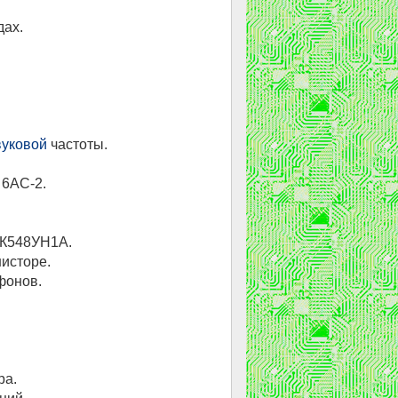
дах.
вуковой
частоты.
 6АС-2.
К548УН1А.
исторе.
фонов.
ра.