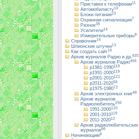
11
Приставки к телефонам
10
Автомобилисту
23
Блоки питания
7
Охранная сигнализация
38
Разное
14
Усилители
8
Измерительные приборы
24
Справочник
13
Шпионские штучки
16
Как создать сайт
835
Архив журналов Радио и др.
469
Архив журналов Радио
119
р1981-1990
119
р1991-2000
121
р2001-2010
56
р2011-2020
72
р1975-1980
48
Архив электронных книг
Архив журналов
250
Радиолюбитель
120
1991-2000
119
2001-2010
12
2011-2020
Архив радиолюбительских
66
журналов
9
Начинающим