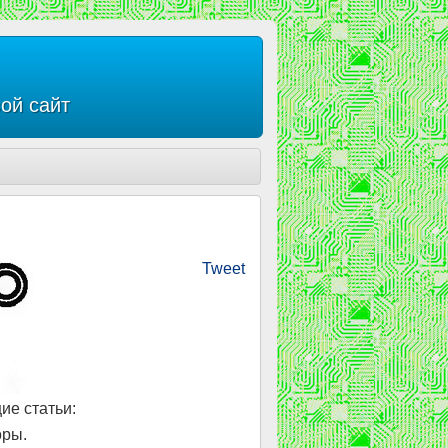
ой сайт
Tweet
е статьи:
оры.