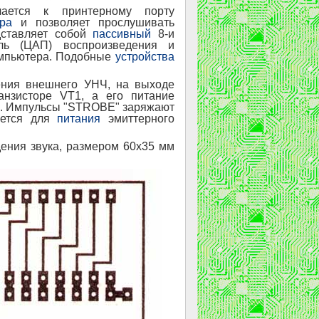
чается к принтерному порту
ра
и позволяет прослушивать
ставляет собой
пассивный
8-и
ель (ЦАП) воспроизведения и
омпьютера. Подобные
устройства
ения внешнего УНЧ, на выходе
нзисторе VT1, а его питание
2. Импульсы "STROBE" заряжают
ается для
питания
эмиттерного
ения звука, размером 60х35 мм