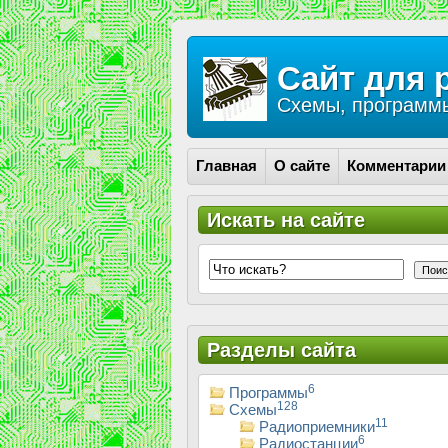
Сайт для 
Схемы, программы
Главная
О сайте
Комментарии
Искать на сайте
Поис
Разделы сайта
6
Программы
128
Схемы
11
Радиоприемники
6
Радиостанции