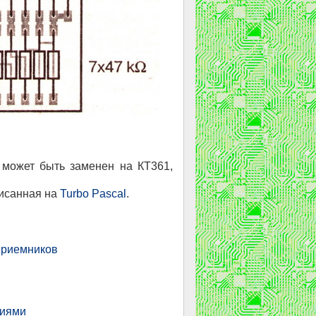
 может быть заменен на КТ361,
писанная на
Turbo Pascal
.
приемников
ниями