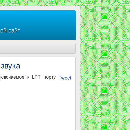
ой сайт
 звука
дключаемое к LPT порту
Tweet