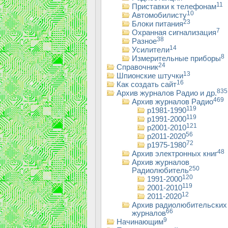
11
Приставки к телефонам
10
Автомобилисту
23
Блоки питания
7
Охранная сигнализация
38
Разное
14
Усилители
8
Измерительные приборы
24
Справочник
13
Шпионские штучки
16
Как создать сайт
835
Архив журналов Радио и др.
469
Архив журналов Радио
119
р1981-1990
119
р1991-2000
121
р2001-2010
56
р2011-2020
72
р1975-1980
48
Архив электронных книг
Архив журналов
250
Радиолюбитель
120
1991-2000
119
2001-2010
12
2011-2020
Архив радиолюбительских
66
журналов
9
Начинающим