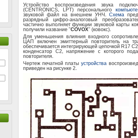
Устройство воспроизведения звука подклю
(CENTRONICS, LPT) персонального
компьюте
звуковой файл на внешнем УНЧ.
Схема
пред
разрядный цифро-аналоговый преобразоват
частично выполняет функции звуковой карты к
получили название "
COVOX
" (ковокс).
Для уменьшения влияния входного сопротивл
ЦАП включен эмиттерный повторитель на тра
обеспечивается интегрирующей цепочкой R17 C
конденсатор С2, напряжение с которого под
повторителя.
Чертеж печатной платы
устройства
воспроизвед
приведен на рисунке 2.