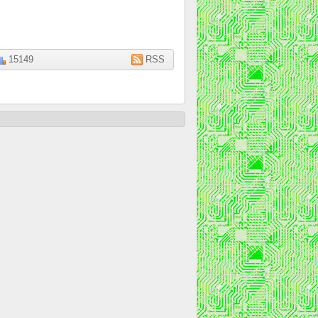
15149
RSS