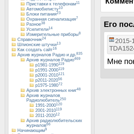
Коммен
11
Приставки к телефонам
10
Автомобилисту
23
Блоки питания
7
Охранная сигнализация
Его по
38
Разное
14
Усилители
8
Измерительные приборы
24
Справочник
2015-1
13
Шпионские штучки
TDA152
16
Как создать сайт
835
Архив журналов Радио и др.
469
Мне по
Архив журналов Радио
119
р1981-1990
119
р1991-2000
121
р2001-2010
56
р2011-2020
72
р1975-1980
48
Архив электронных книг
Архив журналов
250
Радиолюбитель
120
1991-2000
119
2001-2010
12
2011-2020
Архив радиолюбительских
66
журналов
9
Начинающим