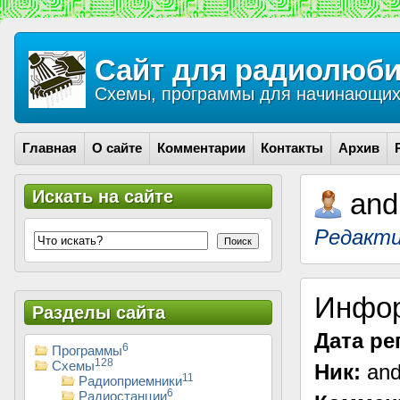
Сайт для радиолюби
Схемы, программы для начинающих 
Главная
О сайте
Комментарии
Контакты
Архив
Искать на сайте
and
Редакти
Поиск
Инфо
Разделы сайта
Дата ре
6
Программы
128
Схемы
Ник:
and
11
Радиоприемники
6
Радиостанции