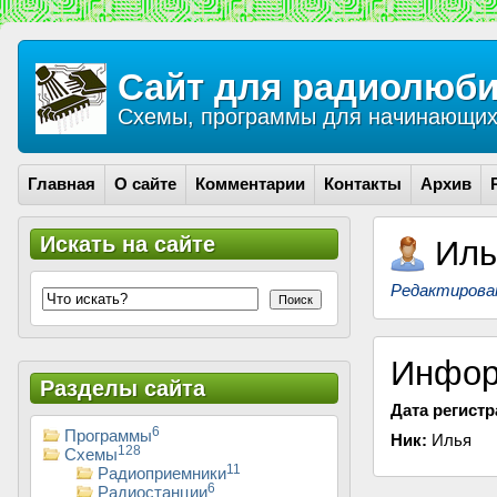
Сайт для радиолюби
Схемы, программы для начинающих 
Главная
О сайте
Комментарии
Контакты
Архив
Искать на сайте
Иль
Редактирова
Поиск
Инфор
Разделы сайта
Дата регистр
6
Программы
Ник:
Илья
128
Схемы
11
Радиоприемники
6
Радиостанции