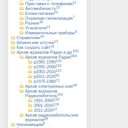
11
Приставки к телефонам
10
Автомобилисту
23
Блоки питания
7
Охранная сигнализация
38
Разное
14
Усилители
8
Измерительные приборы
24
Справочник
13
Шпионские штучки
16
Как создать сайт
835
Архив журналов Радио и др.
469
Архив журналов Радио
119
р1981-1990
119
р1991-2000
121
р2001-2010
56
р2011-2020
72
р1975-1980
48
Архив электронных книг
Архив журналов
250
Радиолюбитель
120
1991-2000
119
2001-2010
12
2011-2020
Архив радиолюбительских
66
журналов
9
Начинающим