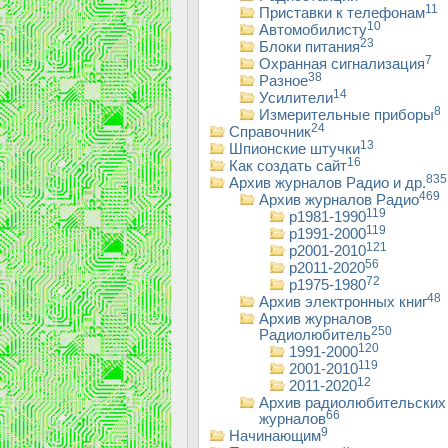
11
Приставки к телефонам
10
Автомобилисту
23
Блоки питания
7
Охранная сигнализация
38
Разное
14
Усилители
8
Измерительные приборы
24
Справочник
13
Шпионские штучки
16
Как создать сайт
835
Архив журналов Радио и др.
469
Архив журналов Радио
119
р1981-1990
119
р1991-2000
121
р2001-2010
56
р2011-2020
72
р1975-1980
48
Архив электронных книг
Архив журналов
250
Радиолюбитель
120
1991-2000
119
2001-2010
12
2011-2020
Архив радиолюбительских
66
журналов
9
Начинающим