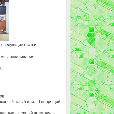
 следующие статьи:
ампы накаливания.
а.
ов.
аконе. Часть 5 или… Говорящий
данных – первый подмодуль.