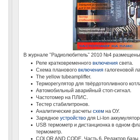
В журнале "Радиолюбитель" 2010 №4 размещены
Реле кратковременного
включения
света.
Схема планового
включения
галогеновой л
The yellow tubeampliffer.
Терморегулятор для твёрдотопливного котл
Автомобильный аварийный стоп-сигнал.
Частотомер на ПЛИС.
Тестер стабилитронов.
Аналитические расчеты
схем
на ОУ.
Зарядное
устройство
для Li-Ion аккумулятор
USB термометр и дистанционка в одном фл
термометр.
COLOR AND CODE. Часть 6. Редактор базы 