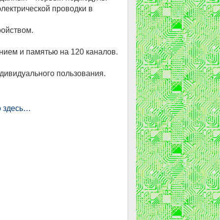
электрической проводки в
ойством.
ием и памятью на 120 каналов.
дивидуального пользования.
 здесь…