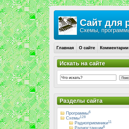
Сайт для 
Схемы, программы
Главная
О сайте
Комментарии
Искать на сайте
Поис
Разделы сайта
6
Программы
128
Схемы
11
Радиоприемники
6
Радиостанции