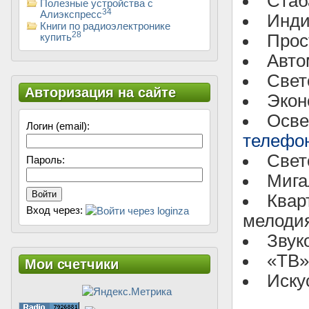
Стаб
Полезные устройства с
34
Алиэкспресс
Инди
Книги по радиоэлектронике
28
Про
купить
Авто
Свет
Авторизация на сайте
Экон
Осве
Логин (email):
телефо
Свет
Пароль:
Мига
Войти
Квар
Вход через:
мелоди
Звук
«ТВ»
Мои счетчики
Иску