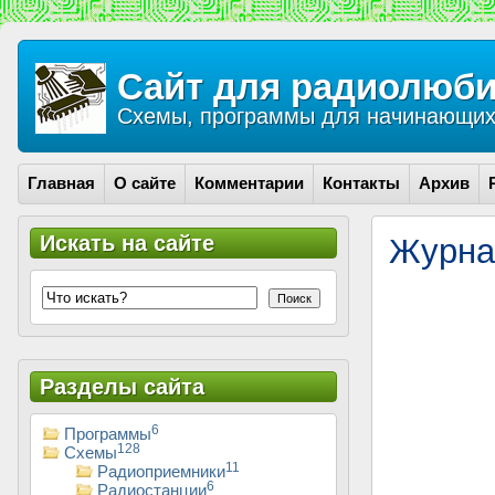
Сайт для радиолюби
Схемы, программы для начинающих 
Главная
О сайте
Комментарии
Контакты
Архив
Искать на сайте
Журна
Поиск
Разделы сайта
6
Программы
128
Схемы
11
Радиоприемники
6
Радиостанции