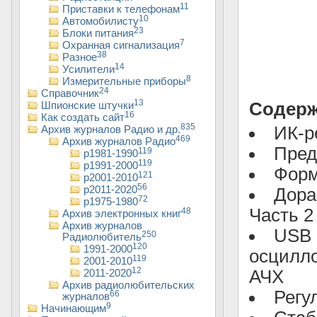
11
Приставки к телефонам
10
Автомобилисту
23
Блоки питания
7
Охранная сигнализация
38
Разное
14
Усилители
8
Измерительные приборы
24
Справочник
13
Содерж
Шпионские штучки
16
Как создать сайт
835
ИК-р
Архив журналов Радио и др.
469
Архив журналов Радио
Пред
119
р1981-1990
119
р1991-2000
Форм
121
р2001-2010
56
р2011-2020
Дора
72
р1975-1980
Часть 2
48
Архив электронных книг
Архив журналов
USB 
250
Радиолюбитель
120
1991-2000
осцилло
119
2001-2010
12
АЧХ
2011-2020
Архив радиолюбительских
Регу
66
журналов
9
Начинающим