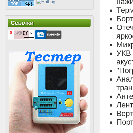
наж
Терм
Бор
Ссылки
Оте
ярко
Микр
УКВ 
акус
"Пог
Анал
тран
Анте
Лент
Верт
Порт