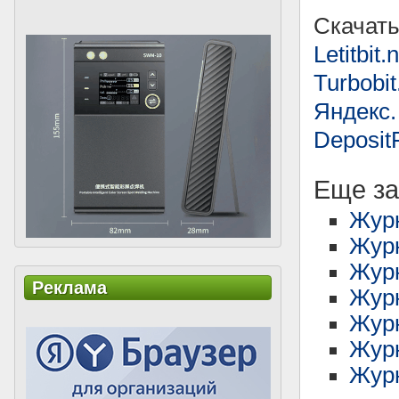
Скачать
Letitbit.
Turbobit
Яндекс.
DepositF
Еще за
Жур
Журн
Жур
Реклама
Журн
Журн
Журн
Журн