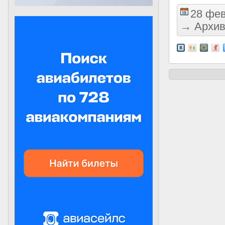
28 фев
→
Архив