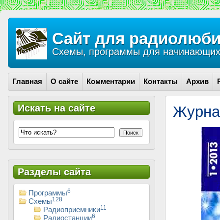
Сайт для радиолюби
Схемы, программы для начинающих 
Главная
О сайте
Комментарии
Контакты
Архив
Искать на сайте
Журна
Поиск
Разделы сайта
6
Программы
128
Схемы
11
Радиоприемники
6
Радиостанции