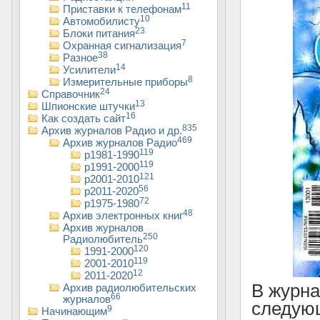
11
Приставки к телефонам
10
Автомобилисту
23
Блоки питания
7
Охранная сигнализация
38
Разное
14
Усилители
8
Измерительные приборы
24
Справочник
13
Шпионские штучки
16
Как создать сайт
835
Архив журналов Радио и др.
469
Архив журналов Радио
119
р1981-1990
119
р1991-2000
121
р2001-2010
56
р2011-2020
72
р1975-1980
48
Архив электронных книг
Архив журналов
250
Радиолюбитель
120
1991-2000
119
2001-2010
12
2011-2020
В журн
Архив радиолюбительских
66
журналов
следующ
9
Начинающим