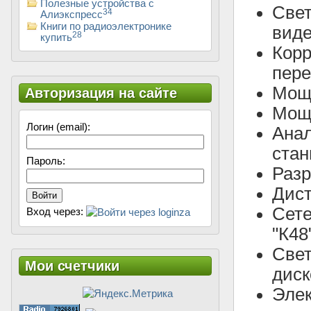
Полезные устройства с
Свет
34
Алиэкспресс
Книги по радиоэлектронике
виде
28
купить
Корр
пере
Мощ
Авторизация на сайте
Мощн
Логин (email):
Ана
стан
Пароль:
Разр
Дист
Войти
Сете
Вход через:
"К48
Све
Мои счетчики
диск
Элек