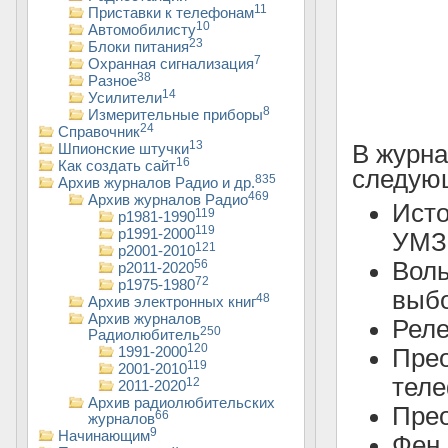
11
Приставки к телефонам
10
Автомобилисту
23
Блоки питания
7
Охранная сигнализация
38
Разное
14
Усилители
8
Измерительные приборы
24
Справочник
13
В журн
Шпионские штучки
16
Как создать сайт
следующ
835
Архив журналов Радио и др.
469
Архив журналов Радио
Ист
119
р1981-1990
119
р1991-2000
УМЗ
121
р2001-2010
Воль
56
р2011-2020
72
р1975-1980
выбо
48
Архив электронных книг
Архив журналов
Реле
250
Радиолюбитель
120
1991-2000
Пре
119
2001-2010
теле
12
2011-2020
Архив радиолюбительских
Прео
66
журналов
9
Начинающим
Фен 