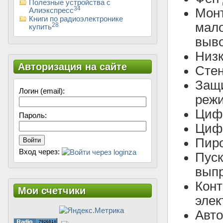
Полезные устройства с
34
Монт
Алиэкспресс
Книги по радиоэлектронике
мало
28
купить
выв
Низк
Авторизация на сайте
Стен
Защи
Логин (email):
реж
Цифр
Пароль:
Цифр
Пиро
Войти
Вход через:
Пус
вып
Конт
Мои счетчики
элек
Авт