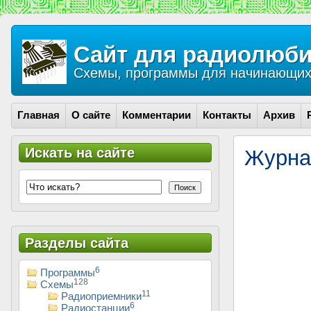
Сайт для радиолюби
Схемы, программы для начинающих 
Главная
О сайте
Комментарии
Контакты
Архив
Искать на сайте
Журна
Поиск
Разделы сайта
6
Программы
128
Схемы
11
Радиоприемники
6
Радиостанции