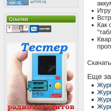
акку
Игру
Встр
Ссылки
Как 
"таб
Квар
проп
Скачать
Еще за
Журн
Журн
Журн
Журн