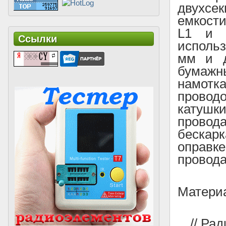
двухсе
емкост
L1 и L
Ссылки
исполь
мм и д
бумажн
намотк
провод
катушк
провода
бескарк
оправк
провода
Материа
// Ра