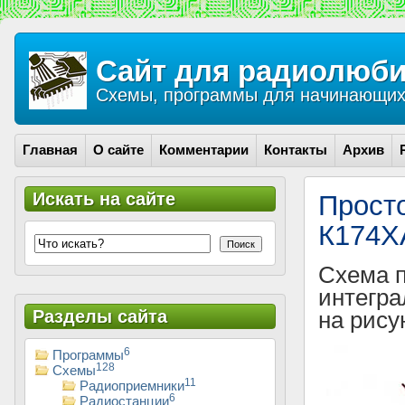
Сайт для радиолюби
Схемы, программы для начинающих 
Главная
О сайте
Комментарии
Контакты
Архив
Искать на сайте
Прост
К174Х
Поиск
Схема п
интегра
Разделы сайта
на рису
6
Программы
128
Схемы
11
Радиоприемники
6
Радиостанции