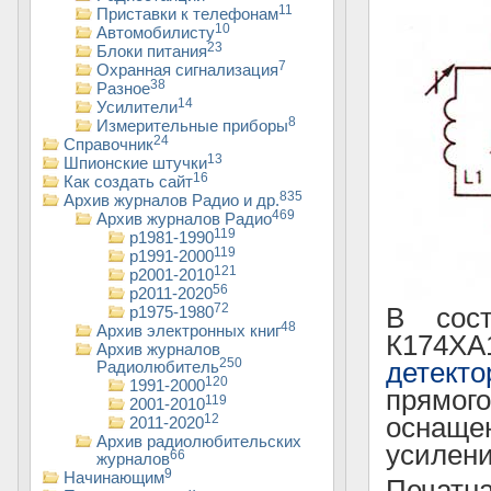
11
Приставки к телефонам
10
Автомобилисту
23
Блоки питания
7
Охранная сигнализация
38
Разное
14
Усилители
8
Измерительные приборы
24
Справочник
13
Шпионские штучки
16
Как создать сайт
835
Архив журналов Радио и др.
469
Архив журналов Радио
119
р1981-1990
119
р1991-2000
121
р2001-2010
56
р2011-2020
72
В сост
р1975-1980
48
Архив электронных книг
К174ХА
Архив журналов
250
детекто
Радиолюбитель
120
1991-2000
прямог
119
2001-2010
12
оснаще
2011-2020
Архив радиолюбительских
усилени
66
журналов
9
Начинающим
Печатна