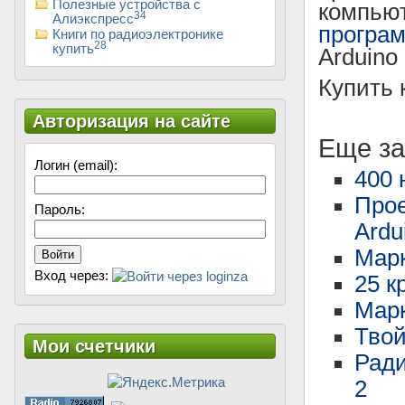
Полезные устройства с
компьют
34
Алиэкспресс
програ
Книги по радиоэлектронике
28
купить
Arduino
Купить 
Авторизация на сайте
Еще за
Логин (email):
400 
Прое
Пароль:
Ardu
Марк
Войти
Вход через:
25 к
Марк
Твой
Мои счетчики
Ради
2