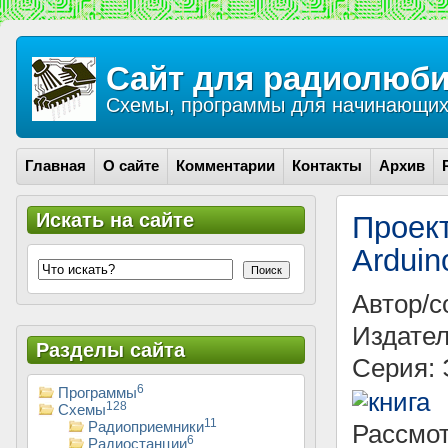
Сайт для радиолюби
Схемы, программы для начинающих 
Главная
О сайте
Комментарии
Контакты
Архив
Искать на сайте
Проек
Arduin
Поиск
Автор/с
Издател
Разделы сайта
Серия: 
6
Программы
128
Схемы
11
Радиоприемники
Рассмо
6
Радиостанции