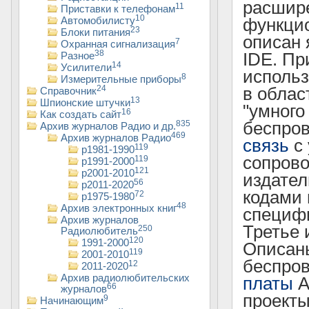
расшир
11
Приставки к телефонам
10
функцио
Автомобилисту
23
Блоки питания
описан 
7
Охранная сигнализация
38
IDE. Пр
Разное
14
Усилители
использ
8
Измерительные приборы
24
в облас
Справочник
13
Шпионские штучки
"умного
16
Как создать сайт
беспро
835
Архив журналов Радио и др.
469
Архив журналов Радио
связь
с 
119
р1981-1990
сопров
119
р1991-2000
121
р2001-2010
издател
56
р2011-2020
кодами 
72
р1975-1980
48
Архив электронных книг
специф
Архив журналов
Третье 
250
Радиолюбитель
120
1991-2000
Описаны
119
2001-2010
беспров
12
2011-2020
Архив радиолюбительских
платы
A
66
журналов
проекты
9
Начинающим