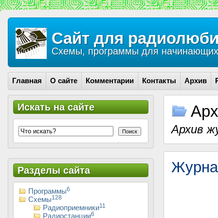
Сайт для радиолюби
Схемы, программы для начинающих 
Главная
О сайте
Комментарии
Контакты
Архив
Искать на сайте
Арх
Архив ж
Поиск
Журна
Разделы сайта
6
Программы
128
Схемы
11
Радиоприемники
6
Радиостанции