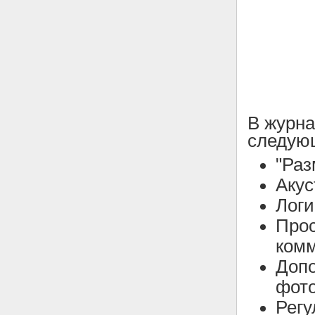
В журн
следующ
"Раз
Акус
Логи
Прос
комм
Допо
фото
Рег