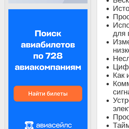
Беск
Исто
Прос
Испо
для 
Изме
низк
Несл
Цифр
Как 
Комм
сигн
Устр
элек
Про
Тайм