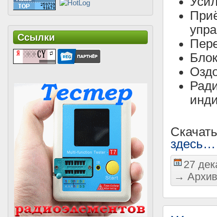
Усил
Приё
упра
Ссылки
Пере
Бло
Оздо
Ради
инди
Скачат
здесь…
27 дек
→
Архив