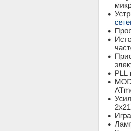
микр
Уст
сете
Про
Ист
част
Прис
элек
PLL 
MOD
ATm
Усил
2х21
Игра
Ламп