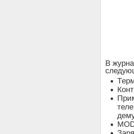
В журн
следующ
Терм
Конт
При
теле
дему
MODB
Зар