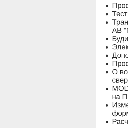
Прос
Тест
Тран
АВ "
Буди
Элек
Доп
Прос
О в
свер
MODB
на П
Изме
фор
Расч