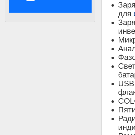
Зар
для
Зар
инве
Микр
Ана
Фазо
Свет
бата
USB 
флак
COL
Пяти
Ради
инди