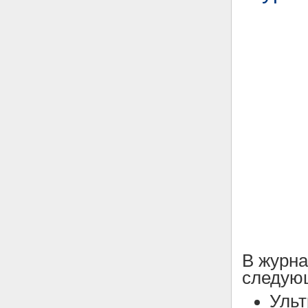
В журн
следующ
Ульт