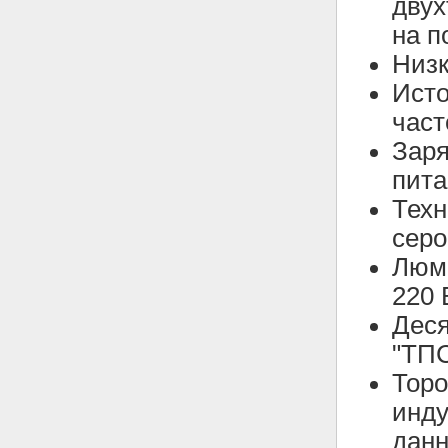
двух
на п
Низк
Исто
част
Зар
пита
Техн
серо
Люми
220 
Дес
"ТПС
Тор
инду
данн