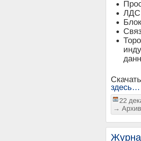
Прос
ЛДС 
Блок
Связ
Тор
инду
данн
Скачат
здесь…
22 дек
→
Архив
Журна