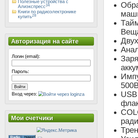
Полезные устройства с
Обр
34
Алиэкспресс
Книги по радиоэлектронике
маш
28
купить
Тайм
Вещ
Двух
Авторизация на сайте
Ана
Логин (email):
Зар
акку
Пароль:
Имп
500
Войти
USB 
Вход через:
флак
COLO
Мои счетчики
ради
Трен