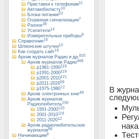
11
Приставки к телефонам
10
Автомобилисту
23
Блоки питания
7
Охранная сигнализация
38
Разное
14
Усилители
8
Измерительные приборы
24
Справочник
13
Шпионские штучки
16
Как создать сайт
835
Архив журналов Радио и др.
469
Архив журналов Радио
119
р1981-1990
119
р1991-2000
121
р2001-2010
56
р2011-2020
72
В журн
р1975-1980
48
Архив электронных книг
следующ
Архив журналов
250
Радиолюбитель
Муль
120
1991-2000
119
2001-2010
Регу
12
2011-2020
нака
Архив радиолюбительских
66
журналов
Тест
9
Начинающим