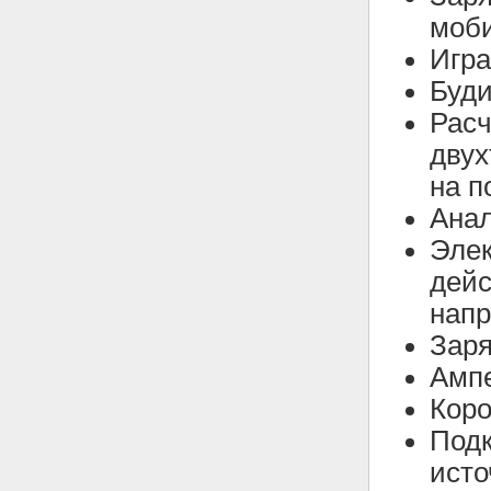
моб
Игра
Буди
Расч
двух
на п
Ана
Эле
дейс
напр
Зар
Ампе
Кор
Подк
исто