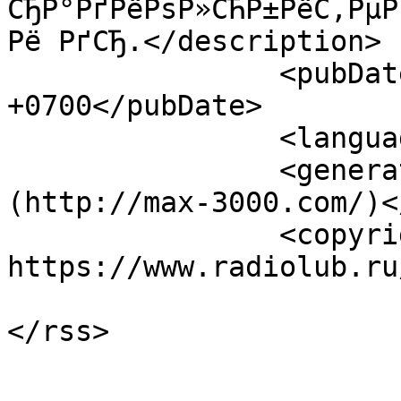
СЂР°РґРёРѕР»СЋР±РёС‚РµР
Рё РґСЂ.</description>

		<pubDate>Tue, 15 Jan 2013 00:29:53 
+0700</pubDate>

		<language>en-ru</language>

		<generator>MaxSite CMS 
(http://max-3000.com/)<
		<copyright>Copyright 2026, 
https://www.radiolub.ru
			</channel>