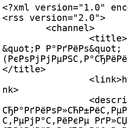
<?xml version="1.0" enc
<rss version="2.0">

	<channel>

		<title>Р–СѓСЂРЅР°Р» 
&quot;Р Р°РґРёРѕ&quot; 
(РєРѕРјРјРµРЅС‚Р°СЂРёРё
</title>

		<link>https://www.radiolub.ru/</li
nk>

		<description>РЎС…РµРјС‹ РїРѕ 
СЂР°РґРёРѕР»СЋР±РёС‚РµР
С‚РµРјР°С‚РёРєРµ РґР»СЏ