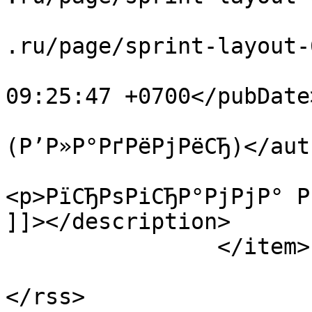
			<guid>https://www.radiol
.ru/page/sprint-layout-
			<pubDate>Sun, 21 Dec 201
09:25:47 +0700</pubDate>
			<author>none@none.com
(Р’Р»Р°РґРёРјРёСЂ)</auth
			<description><![CDATA[
<p>РїСЂРѕРіСЂР°РјРјР° Р
]]></description>

		</item>

			</channel>