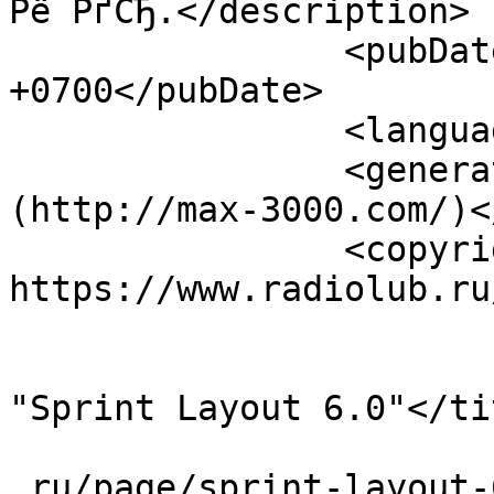
Рё РґСЂ.</description>

		<pubDate>Sun, 04 Mar 2012 18:09:15 
+0700</pubDate>

		<language>en-ru</language>

		<generator>MaxSite CMS 
(http://max-3000.com/)<
		<copyright>Copyright 2026, 
https://www.radiolub.ru
				<it
			<title>Р’Р»Р°РґРёРјРёСЂ Р
"Sprint Layout 6.0"</tit
			<link>https://www.radiol
.ru/page/sprint-layout-