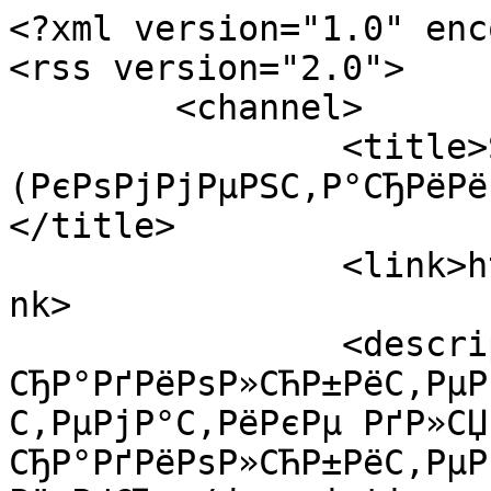
<?xml version="1.0" enc
<rss version="2.0">

	<channel>

		<title>Sprint Layout 6.0 
(РєРѕРјРјРµРЅС‚Р°СЂРёРё
</title>

		<link>https://www.radiolub.ru/</li
nk>

		<description>РЎС…РµРјС‹ РїРѕ 
СЂР°РґРёРѕР»СЋР±РёС‚РµР
С‚РµРјР°С‚РёРєРµ РґР»СЏ
СЂР°РґРёРѕР»СЋР±РёС‚РµР